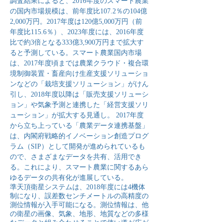
調査結果によると、2016年度のスマート農業
の国内市場規模は、前年度比107.2％の104億
2,000万円。2017年度は120億5,000万円（前
年度比115.6％）、2023年度には、2016年度
比で約3倍となる333億3,900万円まで拡大す
ると予測している。スマート農業国内市場
は、2017年度頃までは農業クラウド・複合環
境制御装置・畜産向け生産支援ソリューショ
ンなどの「栽培支援ソリューション」がけん
引し、2018年度以降は「販売支援ソリューシ
ョン」や気象予測と連携した「経営支援ソリ
ューション」が拡大する見通し。 2017年度
から立ち上っている「農業データ連携基盤」
は、内閣府戦略的イノベーション創造プログ
ラム（SIP）として開発が進められているも
ので、さまざまなデータを共有、活用でき
る。これにより、スマート農業に関するあら
ゆるデータの共有化が進展している。
準天頂衛星システムは、2018年度には4機体
制になり、誤差数センチメートルの高精度の
測位情報が入手可能になる。測位情報は、他
の衛星の画像、気象、地形、地質などの多様