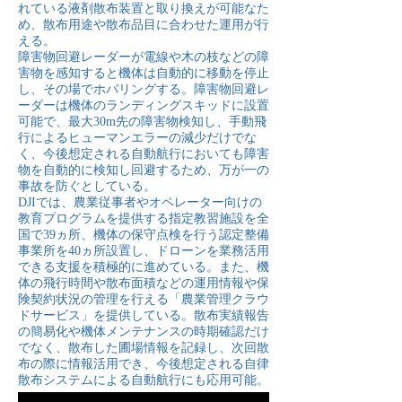
れている液剤散布装置と取り換えが可能なた
め、散布用途や散布品目に合わせた運用が行
える。
障害物回避レーダーが電線や木の枝などの障
害物を感知すると機体は自動的に移動を停止
し、その場でホバリングする。障害物回避レ
ーダーは機体のランディングスキッドに設置
可能で、最大30m先の障害物検知し、手動飛
行によるヒューマンエラーの減少だけでな
く、今後想定される自動航行においても障害
物を自動的に検知し回避するため、万が一の
事故を防ぐとしている。
DJIでは、農業従事者やオペレーター向けの
教育プログラムを提供する指定教習施設を全
国で39ヵ所、機体の保守点検を行う認定整備
事業所を40ヵ所設置し、ドローンを業務活用
できる支援を積極的に進めている。また、機
体の飛行時間や散布面積などの運用情報や保
険契約状況の管理を行える「農業管理クラウ
ドサービス」を提供している。散布実績報告
の簡易化や機体メンテナンスの時期確認だけ
でなく、散布した圃場情報を記録し、次回散
布の際に情報活用でき、今後想定される自律
散布システムによる自動航行にも応用可能。