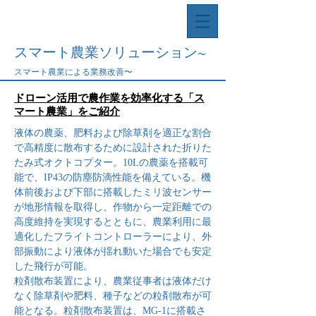
ドローンを活用した
最適なソリューションをご提案
スマート農業ソリューション
〜
スマート農業による業務改善〜
ドローン活用で農作業を効率化する「ス
マート農業」をご紹介
液体の農薬、肥料および除草剤を適正な割合
で高精度に散布するために設計された折りた
たみ式オクトコプター。10Lの農薬を搭載可
能で、IP43の防塵防滴性能を備えている。機
体前後および下部に搭載したミリ波センサー
が地形情報を取得し、作物から一定距離での
高度維持を実現するとともに、農業利用に最
適化したフライトコントローラーにより、外
部振動により液体が揺れ動いた場合でも安定
した飛行が可能。
粒剤散布装置により、農業従事者は液体だけ
なく除草剤や肥料、種子などの粒剤散布が可
能となる。粒剤散布装置は、MG-1に搭載さ