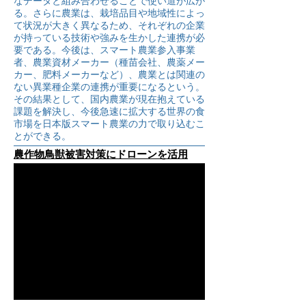
なデータと組み合わせることで使い道が広が
る。さらに農業は、栽培品目や地域性によっ
て状況が大きく異なるため、それぞれの企業
が持っている技術や強みを生かした連携が必
要である。今後は、スマート農業参入事業
者、農業資材メーカー（種苗会社、農薬メー
カー、肥料メーカーなど）、農業とは関連の
ない異業種企業の連携が重要になるという。
その結果として、国内農業が現在抱えている
課題を解決し、今後急速に拡大する世界の食
市場を日本版スマート農業の力で取り込むこ
とができる。
農作物鳥獣被害対策にドローンを活用