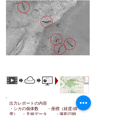
調査対象：シカ 場所：岩手県​
日時：2017年3月午前0時
出力レポートの内容
・シカの個体数 ・座標（経度/緯
度） ・天候データ ・撮影日時
農作物被害の対策として重要な要素は3つと
言われています。